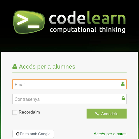
Accés per a alumnes
Recorda'm
Accedeix
Accés per a pares
Entra amb Google