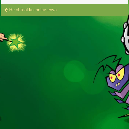
He oblidat la contrasenya